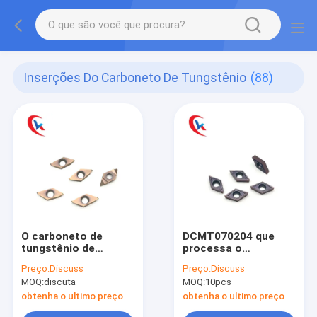
Inserções Do Carboneto De Tungstênio
(88)
O carboneto de
DCMT070204 que
tungstênio de
processa o
gerencio do cortador
carboneto de
Preço:
Discuss
Preço:
Discuss
TKFT12RB6000 da
tungstênio de aço
MOQ:
discuta
MOQ:
10pcs
linha introduz o
das peças introduz o
revestimento de
revestimento físico
obtenha o ultimo preço
obtenha o ultimo preço
bronze HRA 91,8