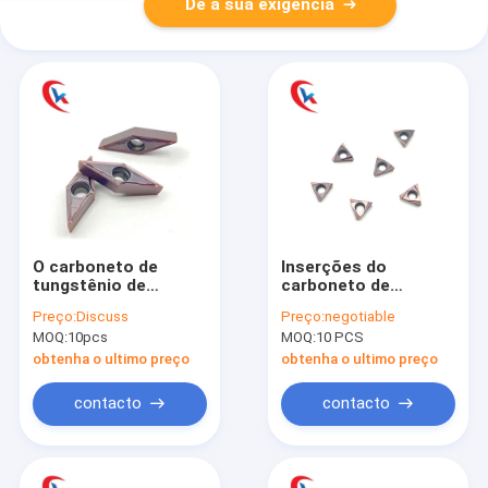
Dê a sua exigência
O carboneto de
Inserções do
tungstênio de
carboneto de
terminação de aço
tungstênio do ângulo
Preço:
Discuss
Preço:
negotiable
inoxidável de
do de ponta de
MOQ:
10pcs
MOQ:
10 PCS
VBMT160404-MV
TPGH090202L-S 60°
introduz o
para fazer à máquina
obtenha o ultimo preço
obtenha o ultimo preço
revestimento de PVD
contacto
contacto