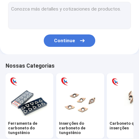
haste do carboneto de tungstênio
O carboneto de tungstênio morre
Ferramentas de mineração do carboneto de tungstênio
Continue
Tiras do carboneto de tungstênio
placa do carboneto de tungstênio
Nossas Categorias
Lâminas circulares da talhadeira
Peças do desgaste do carboneto de tungstênio
Ferramenta do Woodworking do carboneto de tungstênio
Barra de perfuração do carboneto
Ferramenta de
Inserções do
Carboneto que
Shell Milling Cutter
carboneto do
carboneto de
inserções
tungstênio
tungstênio