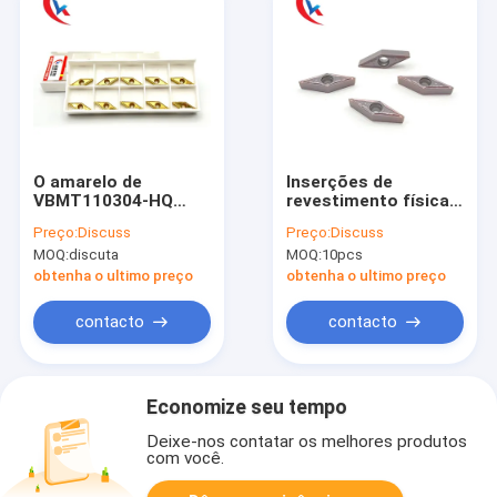
O amarelo de
Inserções de
VBMT110304-HQ
revestimento físicas
revestiu
do carboneto de
Preço:
Discuss
Preço:
Discuss
quimicamente
tungstênio de
MOQ:
discuta
MOQ:
10pcs
inserções furando
VBMT110304-MV
para as inserções de
com 2 de ponta
obtenha o ultimo preço
obtenha o ultimo preço
aço do carboneto de
tungstênio
contacto
contacto
Economize seu tempo
Deixe-nos contatar os melhores produtos
com você.