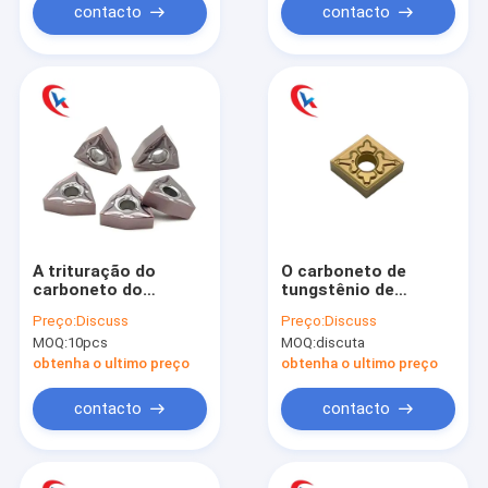
contacto
contacto
A trituração do
O carboneto de
carboneto do
tungstênio de
revestimento de
CNMG120404-TM
Preço:
Discuss
Preço:
Discuss
WNMG080404-MA
introduz o
MOQ:
10pcs
MOQ:
discuta
PVD introduz o
revestimento
revestimento de aço
químico para as
obtenha o ultimo preço
obtenha o ultimo preço
inoxidável
peças de aço
contacto
contacto