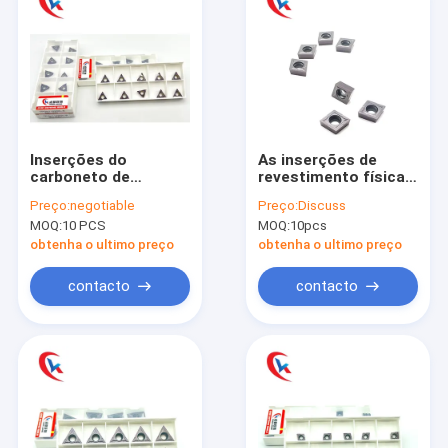
Inserções do
As inserções de
carboneto de
revestimento físicas
TPGH110302 L-S Pvd
do carboneto de
Preço:
negotiable
Preço:
Discuss
Coating Tungsten
tungstênio
MOQ:
10 PCS
MOQ:
10pcs
com ângulo do de
CCMT120404 vestem
ponta 60°
- resistente
obtenha o ultimo preço
obtenha o ultimo preço
contacto
contacto
Casa
Produtos
Sobre nós