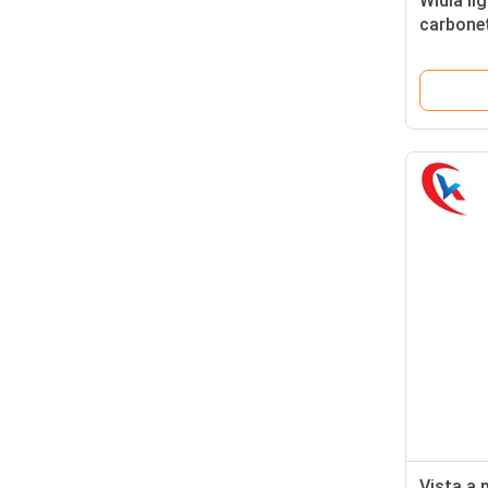
Widia li
carbone
para as 
Vista a 