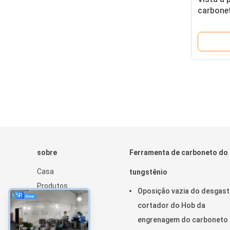
carbone
para o m
sobre
Ferramenta de carboneto do
Casa
tungstênio
Produtos
Oposição vazia do desgast
Sobre nós
cortador do Hob da
Notícia
engrenagem do carboneto
Mapa do site