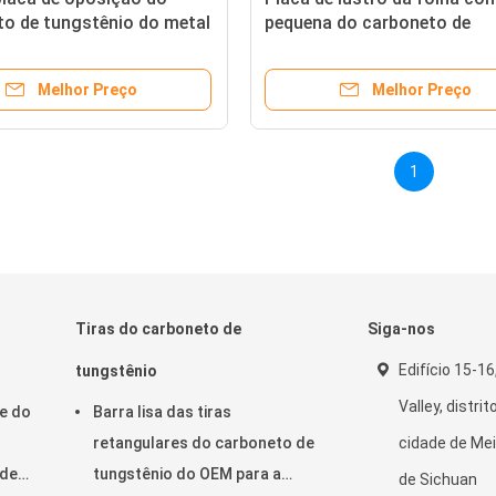
to de tungstênio do metal
pequena do carboneto de
olde da gaxeta
tungstênio para dados de
perfuração
Melhor Preço
Melhor Preço
1
Tiras do carboneto de
Siga-nos
Edifício 15-16
tungstênio
Valley, distri
e do
Barra lisa das tiras
retangulares do carboneto de
cidade de Mei
 de
tungstênio do OEM para a
de Sichuan