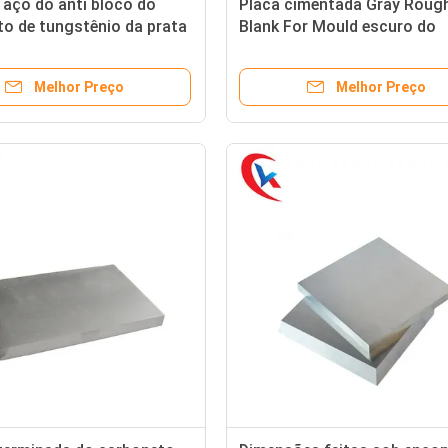
 aço do anti bloco do
Placa cimentada Gray Roug
o de tungstênio da prata
Blank For Mould escuro do
são para o ferro fundido
carboneto de tungstênio
Melhor Preço
Melhor Preço