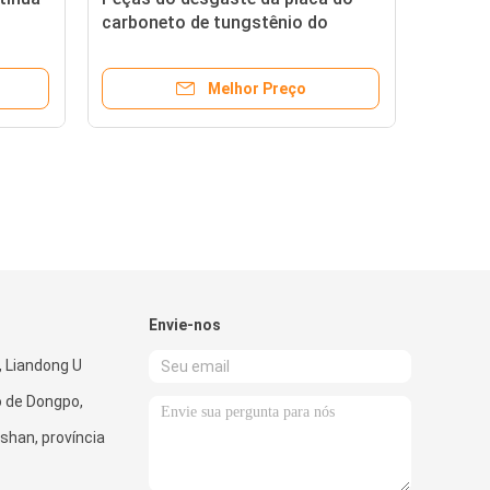
carboneto de tungstênio do
núcleo do molde espessura de 3 -
de 20MM
Melhor Preço
Envie-nos
, Liandong U
to de Dongpo,
shan, província