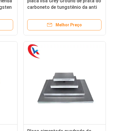
menda
placa lisa Grey Ground de prata do
ngsten
carboneto de tungstênio da anti
corrosão
Melhor Preço