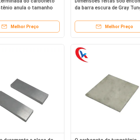
 terminada do carboneto
Dimensões feitas sob enco
stênio anula o tamanho
da barra escura de Gray Tu
izado lustrado
Carbide Square Plates
Melhor Preço
Melhor Preço