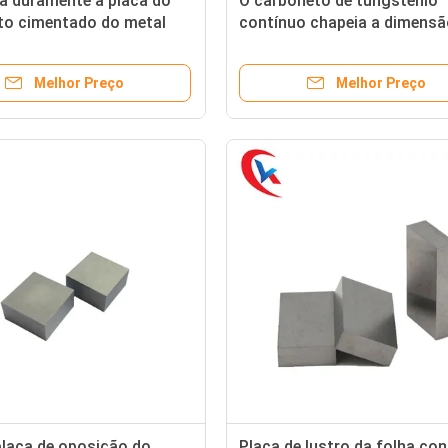
ga duramente a placa do
O carboneto de tungstênio
to cimentado do metal
contínuo chapeia a dimensã
multi lâminas viu
antiusura de alto impacto de
de 330mm
Melhor Preço
Melhor Preço
placa de oposição do
Placa de lustro da folha con