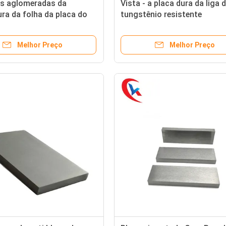
es aglomeradas da
Vista - a placa dura da liga 
ura da folha da placa do
tungstênio resistente
to de tungstênio para
personalizada para o molde
o cultivador
perfuração
Melhor Preço
Melhor Preço