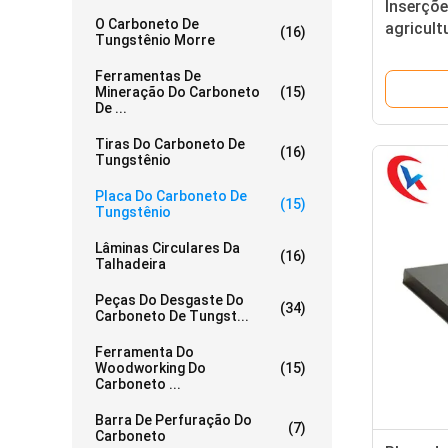
Inserçõ
O Carboneto De
agricult
(16)
Tungstênio Morre
carbone
pontos d
Ferramentas De
Mineração Do Carboneto
(15)
De ...
Tiras Do Carboneto De
(16)
Tungstênio
Placa Do Carboneto De
(15)
Tungstênio
Lâminas Circulares Da
(16)
Talhadeira
Peças Do Desgaste Do
(34)
Carboneto De Tungst...
Ferramenta Do
Woodworking Do
(15)
Carboneto ...
Barra De Perfuração Do
(7)
Carboneto