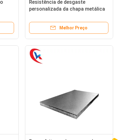
do
Resistência de desgaste
personalizada da chapa metálica
 de
da placa do carboneto de
tungstênio para as peças do
Melhor Preço
desgaste