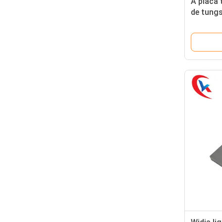
A placa
de tung
personal