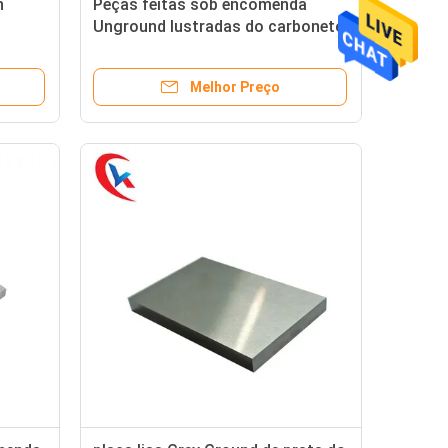
h
Peças feitas sob encomenda
Unground lustradas do carboneto
de tungstênio para a placa da
casca
Melhor Preço