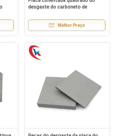
Placa cimentada quadrado do
o
desgaste do carboneto de
 10 -
tungstênio para o carimbo de alta
velocidade
Melhor Preço
tínua
Peças do desgaste da placa do