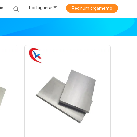
Portuguese
ia
Pedir um orçamento