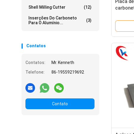
Placa de
Shell Milling Cutter
(12)
carbonet
da corro
Inserções Do Carboneto
(3)
Para O Alumínio...
Contatos
Contatos:
Mr. Kenneth
Telefone:
86-19559219692
Contato