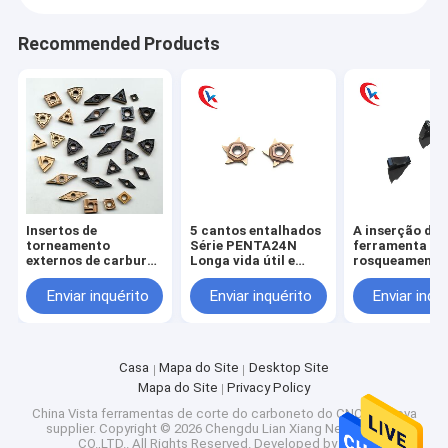
Recommended Products
Insertos de
5 cantos entalhados
A inserção da
torneamento
Série PENTA24N
ferramenta de
externos de carburo,
Longa vida útil e
rosqueamento
adequados para a
baixo desgaste
carboneto do
usinagem de aço,
Insertos de canal de
triângulo do t
Enviar inquérito
Enviar inquérito
Enviar inqu
aço inoxidável, ferro
metal duro
do CNC do OE
fundido, etc.
revestiu 08NR
Casa
Mapa do Site
Desktop Site
Mapa do Site
Privacy Policy
China Vista ferramentas de corte do carboneto do CNC da prova
supplier.
Copyright © 2026 Chengdu Lian Xiang New Material
CO.,LTD.. All Rights Reserved. Developed by
ECER